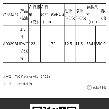
产品重
产品
包装尺
产品
毛重
净重
箱/
产品型号
量
尺寸
箱/PCS
寸
描述
(KGS)
(KGS)
方数
（克）
（cm)
（cm）
1.5
寸
A0029BU
PVC
123
72
12.5
11.5
53
41
35
0.07
管活
接
上一页：
PVC游泳池修补贴（5PCS）
下一页：
1.25寸多头阀
返回列表