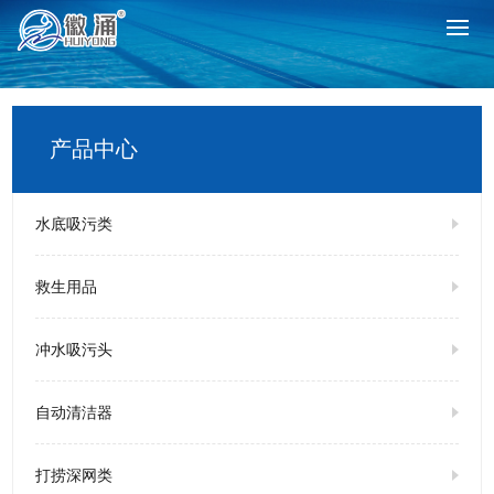
产品中心
水底吸污类
救生用品
冲水吸污头
自动清洁器
打捞深网类